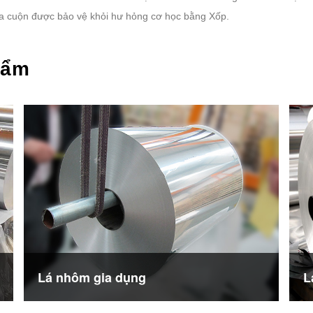
của cuộn được bảo vệ khỏi hư hỏng cơ học bằng Xốp.
hẩm
Lá nhôm gia dụng
L