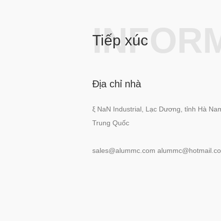
INFOR
Tiếp xúc
Địa chỉ nhà
ξ NaN Industrial, Lạc Dương, tỉnh Hà Na
Trung Quốc
sales@alummc.com
alummc@hotmail.c