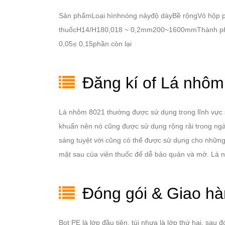
Sản phẩmLoại hìnhnóng nảyđộ dàyBề rộngVỏ hộp
thuốcH14/H180,018 ~ 0,2mm200~1600mmThành phần
0,05≤ 0,15phần còn lại
Đăng kí of Lá nhôm
Lá nhôm 8021 thường được sử dụng trong lĩnh vực sản
khuẩn nên nó cũng được sử dụng rộng rãi trong ng
sáng tuyệt vời cũng có thể được sử dụng cho những 
mặt sau của viên thuốc để dễ bảo quản và mở. Lá n
Đóng gói & Giao hà
Bọt PE là lớp đầu tiên, túi nhựa là lớp thứ hai, s