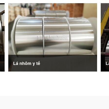
Lá nhôm y tế
L