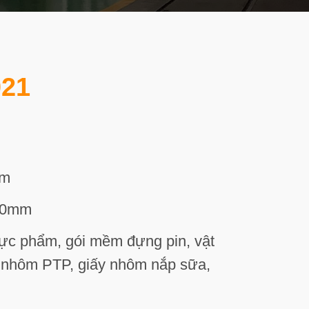
021
mm
00mm
c phẩm, gói mềm đựng pin, vật
ấy nhôm PTP, giấy nhôm nắp sữa,