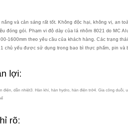
ắng và cản sáng rất tốt. Không độc hại, không vị, an to
 liệu đóng gói. Phạm vi độ dày của lá nhôm 8021 do MC 
100-1600mm theo yêu cầu của khách hàng. Các trạng thá
 chủ yếu được sử dụng trong bao bì thực phẩm, pin và ba
 lợi:
điện, dẫn nhiệt3. Hàn khí, hàn hydro, hàn điện trở4. Gia công duỗi, 
hế
ỉ rõ: