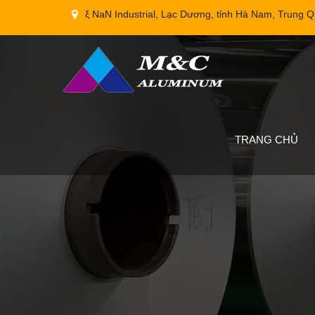
ξ NaN Industrial, Lạc Dương, tỉnh Hà Nam, Trung 
TRANG CHỦ