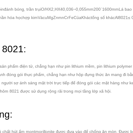
 pinđánh bóng, trần trụiO/HX2,HX40,036~0,055mm200`1600mmLá ba
 hóa họchợp kimVàcuMgZnmnCrFeCủaKháctổng số khácAl8021≤ 0,5-0
 8021:
 phẩm điện tử, chẳng hạn như pin lithium mềm, pin lithium polymer và 
ành đóng gói thực phẩm, chẳng hạn như hộp đựng thức ăn mang đi bằn
người sợ ánh sáng mặt trời trực tiếp để đóng gói các mặt hàng như ke
hôm 8021 được sử dụng rộng rãi trong mọi tầng lớp xã hội.
ng:
au đó chất hút ẩm montmorillonite được đưa vào để chống ăn mòn. Được 