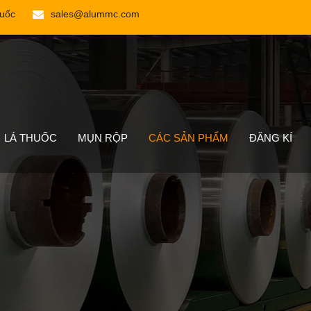
Quốc
sales@alummc.com
LÁ THUỐC
MỤN RỘP
CÁC SẢN PHẨM
ĐĂNG KÍ