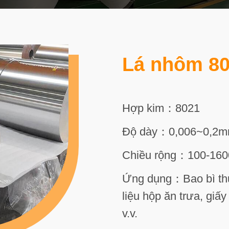
Lá nhôm 8
Hợp kim：8021
Độ dày：0,006~0,2
Chiều rộng：100-16
Ứng dụng：Bao bì thự
liệu hộp ăn trưa, gi
v.v.