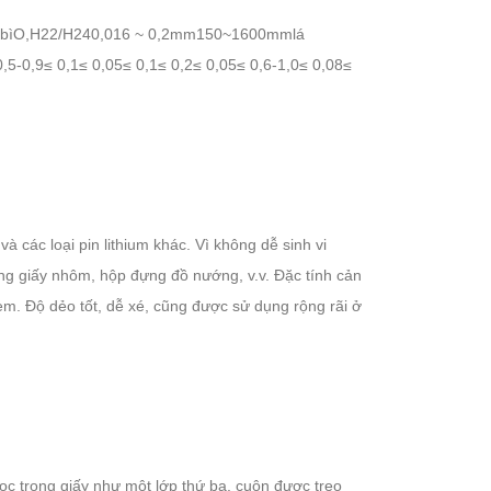
o bìO,H22/H240,016 ~ 0,2mm150~1600mmlá
,9≤ 0,1≤ 0,05≤ 0,1≤ 0,2≤ 0,05≤ 0,6-1,0≤ 0,08≤
các loại pin lithium khác. Vì không dễ sinh vi
g giấy nhôm, hộp đựng đồ nướng, v.v. Đặc tính cản
m. Độ dẻo tốt, dễ xé, cũng được sử dụng rộng rãi ở
bọc trong giấy như một lớp thứ ba, cuộn được treo