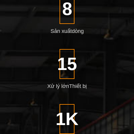
10
Sản xuất
dòng
20
Xử lý lớn
Thiết bị
1
K