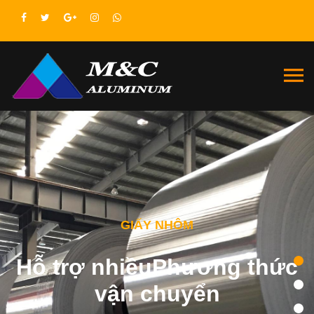
GIẤY NHÔM
Hỗ trợ nhiềuPhương thức
vận chuyển