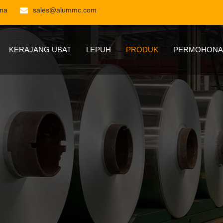
ina
sales@alummc.com
KERAJANG UBAT
LEPUH
PRODUK
PERMOHONA