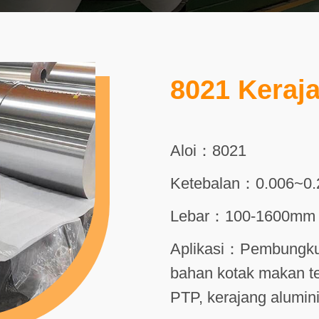
8021 Keraj
Aloi：8021
Ketebalan：0.006~0
Lebar：100-1600mm
Aplikasi：Pembungkus
bahan kotak makan te
PTP, kerajang alumin