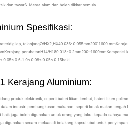
ik dan tawar6. Mesra alam dan boleh dikitar semula
nium Spesifikasi:
 bateridigilap, telanjangO/HX2,HX40.036~0.055mm200`1600 mmKeraja
Kerajang perubatanH14/H180.018~0.2mm200~1600mmKomposisi k
2≤ 0.05≤ 0.6-1.0≤ 0.08≤ 0.05≤ 0.15baki
1 Kerajang Aluminium:
g produk elektronik, seperti bateri litium lembut, bateri litium polime
s dalam industri pembungkusan makanan, seperti kotak makan tengah 
ngat baik juga boleh digunakan untuk orang yang takut kepada cahaya
juga digunakan secara meluas di belakang kapsul ubat untuk penyim