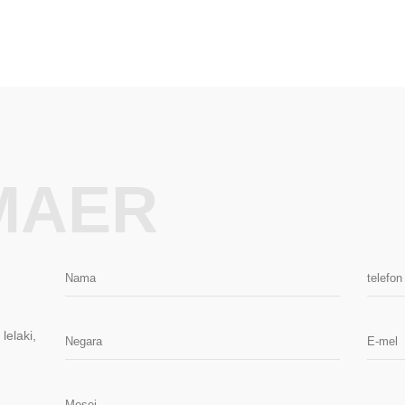
MAER
lelaki,