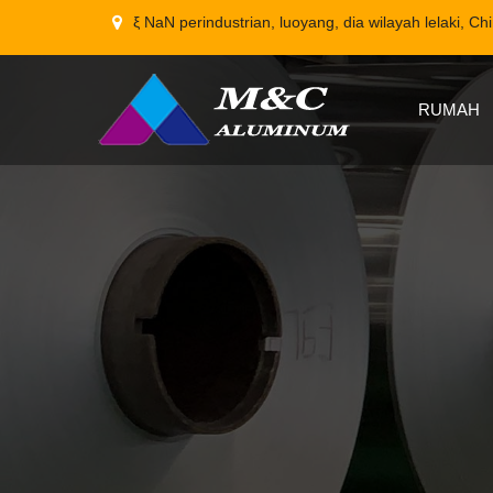
ξ NaN perindustrian, luoyang, dia wilayah lelaki, Ch
RUMAH