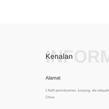
INFOR
Kenalan
Alamat
ξ NaN perindustrian, luoyang, dia wilayah 
China