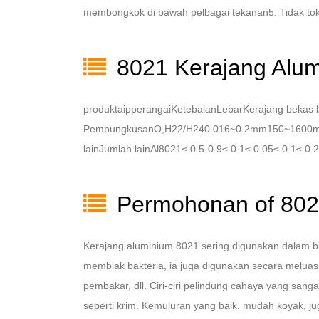
membongkok di bawah pelbagai tekanan5. Tidak toks
8021 Kerajang Alumi
produktaipperangaiKetebalanLebarKerajang bekas
PembungkusanO,H22/H240.016~0.2mm150~1600mm
lainJumlah lainAl8021≤ 0.5-0.9≤ 0.1≤ 0.05≤ 0.1≤ 0.
Permohonan of 802
Kerajang aluminium 8021 sering digunakan dalam bidan
membiak bakteria, ia juga digunakan secara melua
pembakar, dll. Ciri-ciri pelindung cahaya yang sa
seperti krim. Kemuluran yang baik, mudah koyak, 