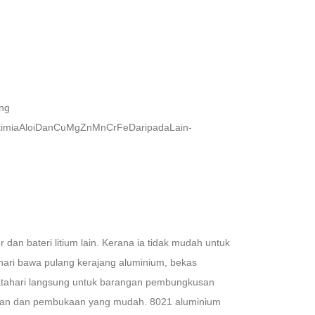
ng
imiaAloiDanCuMgZnMnCrFeDaripadaLain-
r dan bateri litium lain. Kerana ia tidak mudah untuk
hari bawa pulang kerajang aluminium, bekas
 matahari langsung untuk barangan pembungkusan
panan dan pembukaan yang mudah. 8021 aluminium