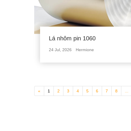
Lá nhôm pin 1060
24 Jul, 2026
Hermione
«
1
2
3
4
5
6
7
8
...