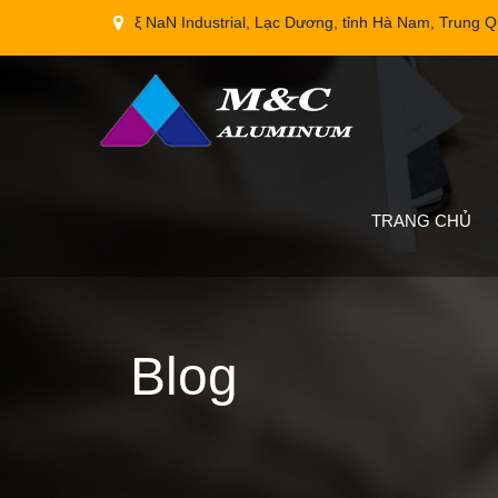
ξ NaN Industrial, Lạc Dương, tỉnh Hà Nam, Trung 
TRANG CHỦ
Blog