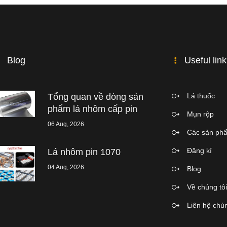
Blog
Useful lin
Tổng quan về dòng sản
Lá thuốc
phẩm lá nhôm cấp pin
Mụn rộp
06 Aug, 2026
Các sản ph
Đăng kí
Lá nhôm pin 1070
04 Aug, 2026
Blog
Về chúng tôi
Liên hệ chún