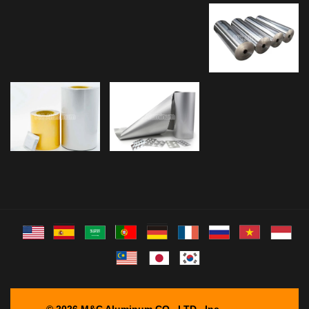
©
2026 M&C Aluminum CO., LTD., Inc.
Sitemap