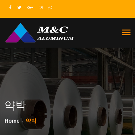
약박
Home
약박