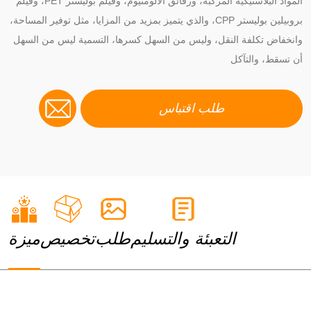
المواد البلاستيكية المركبة، ورقائق الألومنيوم، وفيلم بوليستر PET، وفيلم
بروبيلين بوليستر CPP، والذي يتميز بمزيد من المزايا، مثل توفير المساحة،
وانخفاض تكلفة النقل، وليس من السهل كسرها، التسمية ليس من السهل
أن تسقط، والتآكل
طلب اقتباس
التعبئة والتسليم
طلب
تخصيص
ميزة