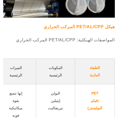
هيكل PET/AL/CPP المركب الحراري
المواصفات الهيكلية: PET/AL/CPP المركب الحراري
الطبقة
المكونات
الميزات
المادية
الرئيسية
الرئيسية
PET
البولي
إنها تتمتع
(فيلم
إيثيلين
بقوة
البوليستر)
تيريفثاليت
ميكانيكية
قوية