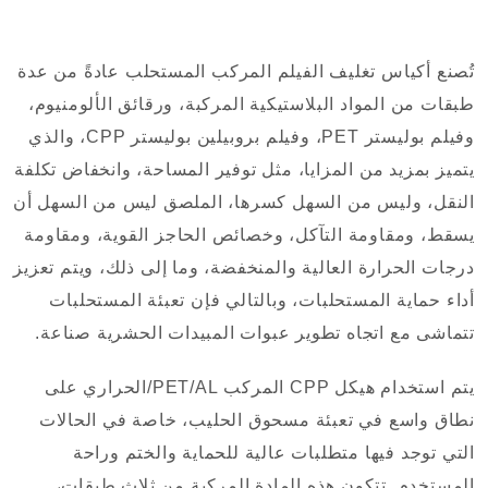
تُصنع أكياس تغليف الفيلم المركب المستحلب عادةً من عدة
طبقات من المواد البلاستيكية المركبة، ورقائق الألومنيوم،
وفيلم بوليستر PET، وفيلم بروبيلين بوليستر CPP، والذي
يتميز بمزيد من المزايا، مثل توفير المساحة، وانخفاض تكلفة
النقل، وليس من السهل كسرها، الملصق ليس من السهل أن
يسقط، ومقاومة التآكل، وخصائص الحاجز القوية، ومقاومة
درجات الحرارة العالية والمنخفضة، وما إلى ذلك، ويتم تعزيز
أداء حماية المستحلبات، وبالتالي فإن تعبئة المستحلبات
تتماشى مع اتجاه تطوير عبوات المبيدات الحشرية صناعة.
يتم استخدام هيكل CPP المركب PET/AL/الحراري على
نطاق واسع في تعبئة مسحوق الحليب، خاصة في الحالات
التي توجد فيها متطلبات عالية للحماية والختم وراحة
المستخدم. تتكون هذه المادة المركبة من ثلاث طبقات،