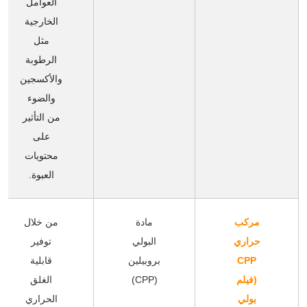
العوامل
الخارجية
مثل
الرطوبة
والأكسجين
والضوء
من التأثير
على
محتويات
العبوة.
مركب
مادة
من خلال
حراري
البولي
توفير
CPP
بروبيلين
قابلية
(فيلم
(CPP)
الغلق
بولي
الحراري